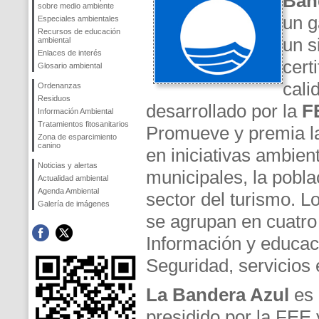
Ban
sobre medio ambiente
un g
Especiales ambientales
Recursos de educación
un s
ambiental
Enlaces de interés
cert
Glosario ambiental
cali
Ordenanzas
Residuos
desarrollado por la
F
Información Ambiental
Tratamientos fitosanitarios
Promueve y premia la
Zona de esparcimiento
canino
en iniciativas ambien
Noticias y alertas
municipales, la poblac
Actualidad ambiental
Agenda Ambiental
sector del turismo. Lo
Galería de imágenes
se agrupan en cuatro
Información y educac
Seguridad, servicios 
La Bandera Azul
es 
presidido por la FEE y