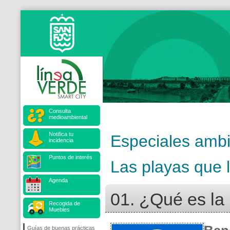
Consulta
medioambiental
Notifica tu
Especiales ambi
incidencia
Puntos de interés
Las playas que 
Agenda
01. ¿Qué es la
Recogida de
Muebles
Guías de buenas prácticas