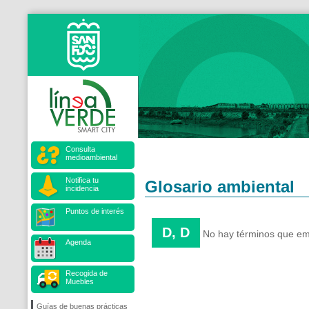
Consulta
medioambiental
Notifica tu
Glosario ambiental
incidencia
Puntos de interés
D, D
No hay términos que emp
Agenda
Recogida de
Muebles
Guías de buenas prácticas