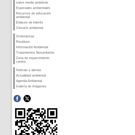
sobre medio ambiente
Especiales ambientales
Recursos de educación
ambiental
Enlaces de interés
Glosario ambiental
Ordenanzas
Residuos
Información Ambiental
Tratamientos fitosanitarios
Zona de esparcimiento
canino
Noticias y alertas
Actualidad ambiental
Agenda Ambiental
Galería de imágenes