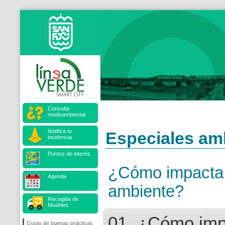
Consulta
medioambiental
Notifica tu
Especiales am
incidencia
Puntos de interés
¿Cómo impacta 
Agenda
ambiente?
Recogida de
Muebles
01. ¿Cómo imp
Guías de buenas prácticas