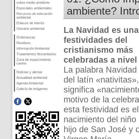
sobre medio ambiente
ambiente? Intr
Especiales ambientales
Recursos de educación
ambiental
Enlaces de interés
La Navidad es una
Glosario ambiental
Ordenanzas
festividades del
Residuos
cristianismo más
Información Ambiental
Tratamientos fitosanitarios
celebradas a nivel
Zona de esparcimiento
canino
La palabra Navidad
Noticias y alertas
del latín «nativitas»
Actualidad ambiental
Agenda Ambiental
significa «nacimient
Galería de imágenes
motivo de la celebr
esta festividad es el
nacimiento del niño
hijo de San José y d