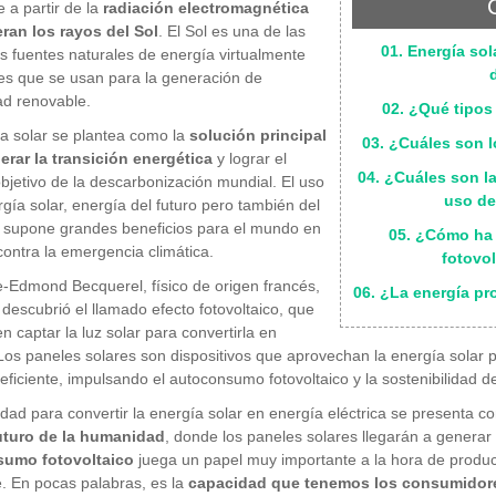
e a partir de la
radiación electromagnética
ran los rayos del Sol
. El Sol es una de las
01. Energía sol
es fuentes naturales de energía virtualmente
es que se usan para la generación de
dad renovable.
02. ¿Qué tipos
a solar se plantea como la
solución principal
03. ¿Cuáles son l
erar la transición energética
y lograr el
04. ¿Cuáles son l
bjetivo de la descarbonización mundial. El uso
uso de
rgía solar, energía del futuro pero también del
 supone grandes beneficios para el mundo en
05. ¿Cómo ha
contra la emergencia climática.
fotovo
-Edmond Becquerel, físico de origen francés,
06. ¿La energía pr
 descubrió el llamado efecto fotovoltaico, que
n captar la luz solar para convertirla en
Los paneles solares son dispositivos que aprovechan la energía solar p
eficiente, impulsando el autoconsumo fotovoltaico y la sostenibilidad de
dad para convertir la energía solar en energía eléctrica se presenta 
futuro de la humanidad
, donde los paneles solares llegarán a generar 
umo fotovoltaico
juega un papel muy importante a la hora de produci
. En pocas palabras, es la
capacidad que tenemos los consumidore