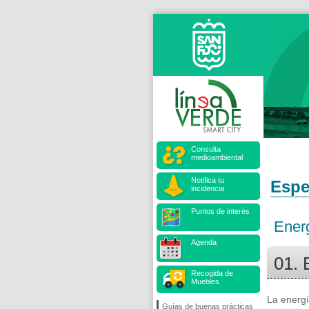
Consulta
medioambiental
Notifica tu
Espe
incidencia
Puntos de interés
Energ
Agenda
01. 
Recogida de
Muebles
La energí
Guías de buenas prácticas