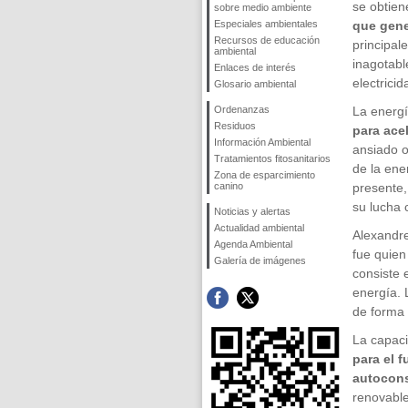
se obtien
sobre medio ambiente
Especiales ambientales
que gene
Recursos de educación
principal
ambiental
inagotabl
Enlaces de interés
electrici
Glosario ambiental
Ordenanzas
La energí
Residuos
para acel
Información Ambiental
ansiado o
Tratamientos fitosanitarios
de la ene
Zona de esparcimiento
canino
presente,
su lucha 
Noticias y alertas
Actualidad ambiental
Alexandre
Agenda Ambiental
fue quien
Galería de imágenes
consiste e
energía. 
de forma 
La capaci
para el 
autocons
renovable