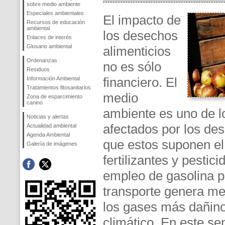
sobre medio ambiente
Especiales ambientales
El impacto de
Recursos de educación
ambiental
los desechos
Enlaces de interés
Glosario ambiental
alimenticios
Ordenanzas
no es sólo
Residuos
financiero. El
Información Ambiental
Tratamientos fitosanitarios
medio
Zona de esparcimiento
canino
ambiente es uno de l
Noticias y alertas
afectados por los des
Actualidad ambiental
Agenda Ambiental
que estos suponen el
Galería de imágenes
fertilizantes y pestic
empleo de gasolina p
transporte genera me
los gases más dañino
climático. En este s