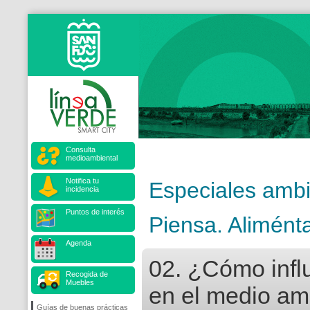
Consulta
medioambiental
Notifica tu
Especiales ambi
incidencia
Puntos de interés
Piensa. Alimént
Agenda
02. ¿Cómo infl
Recogida de
Muebles
en el medio am
Guías de buenas prácticas