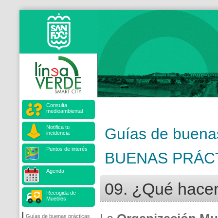
Consulta
medioambiental
Notifica tu
Guías de buenas
incidencia
Puntos de interés
BUENAS PRÁCT
Agenda
09. ¿Qué hacer
Recogida de
Muebles
Guías de buenas prácticas