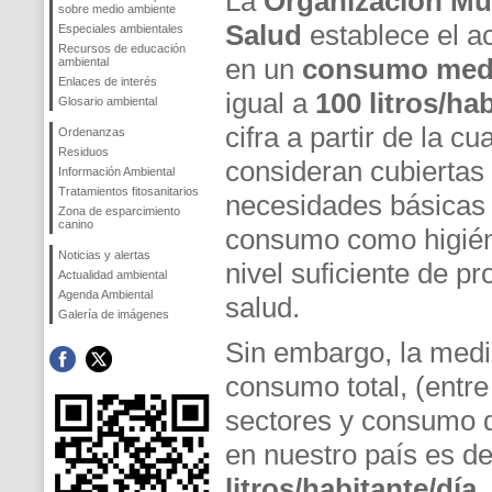
La
Organización Mun
sobre medio ambiente
Salud
establece el a
Especiales ambientales
Recursos de educación
en un
consumo med
ambiental
Enlaces de interés
igual a
100 litros/ha
Glosario ambiental
cifra a partir de la cu
Ordenanzas
Residuos
consideran cubiertas 
Información Ambiental
Tratamientos fitosanitarios
necesidades básicas 
Zona de esparcimiento
canino
consumo como higién
Noticias y alertas
nivel suficiente de pr
Actualidad ambiental
Agenda Ambiental
salud.
Galería de imágenes
Sin embargo, la medi
consumo total, (entre
sectores y consumo 
en nuestro país es d
litros/habitante/día
,